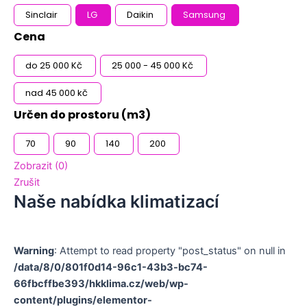
Sinclair
LG
Daikin
Samsung
Cena
do 25 000 Kč
25 000 - 45 000 Kč
nad 45 000 kč
Určen do prostoru (m3)
70
90
140
200
Zobrazit
(
0
)
Zrušit
Naše nabídka klimatizací
Warning
: Attempt to read property "post_status" on null in
/data/8/0/801f0d14-96c1-43b3-bc74-
66fbcffbe393/hkklima.cz/web/wp-
content/plugins/elementor-