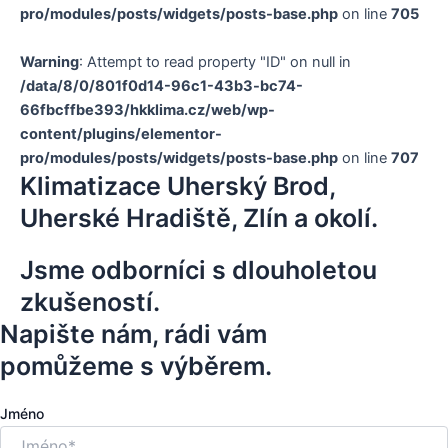
pro/modules/posts/widgets/posts-base.php
on line
705
Warning
: Attempt to read property "ID" on null in
/data/8/0/801f0d14-96c1-43b3-bc74-
66fbcffbe393/hkklima.cz/web/wp-
content/plugins/elementor-
pro/modules/posts/widgets/posts-base.php
on line
707
Klimatizace Uherský Brod,
Uherské Hradiště, Zlín a okolí.
Jsme odborníci s dlouholetou
zkušeností.
Napište nám, rádi vám
pomůžeme s výběrem.
Jméno