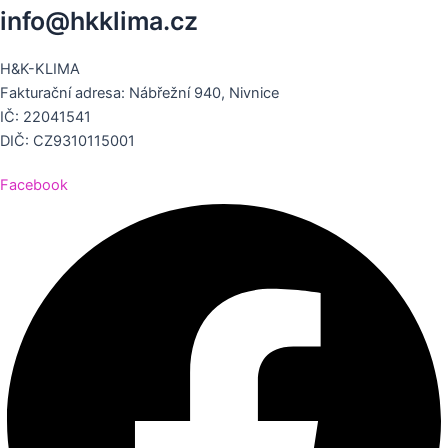
info@hkklima.cz
H&K-KLIMA
Fakturační adresa: Nábřežní 940, Nivnice
IČ: 22041541
DIČ: CZ9310115001
Facebook