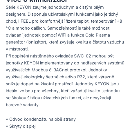
Série KEYON zaujme jednoduchým a čistým bílým
designem. Disponuje uživatelskými funkcemi jako je tichý
chod, I FEEL pro komfortnější řízení teplot, temperování +8
°C a mnoho dalších. Samozřejmostí je také možnost
ovládání jednotek pomocí WiFi a funkce Cold Plasma
generátor (ionizátor), která zvyšuje kvalitu a čistotu vzduchu
v místnosti.
Při doplnění nástěnného ovladače SWC-02 mohou být
jednotky KEYON implementovány do nadřazených systémů
využívajících Modbus či BACnet protokol. Jednotky
využívají ekologicky šetrné chladivo R32, které výrazně
snižuje dopad na životní prostředí. Jednotky KEYON jsou
ideální volbou pro všechny, kteří vyžadují kvalitní jednotku
se širokou škálou uživatelských funkcí, ale nevyžadují
barevné varianty.
• Odvod kondenzátu na obě strany
• Skrytý displej