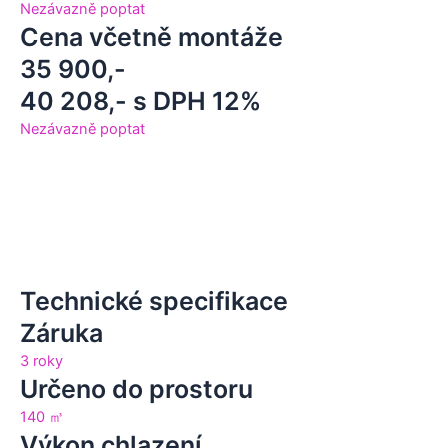
Nezávazně poptat
Cena včetně montáže
35 900,-
40 208,- s DPH 12%
Nezávazně poptat
Technické specifikace
Záruka
3 roky
Určeno do prostoru
140 ㎥
Výkon chlazení