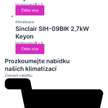
Hodnocení
0
z 5
Čtěte více
Klimatizace
Sinclair SIH-09BIK 2,7kW
Keyon
Hodnocení
0
z 5
Čtěte více
Prozkoumejte nabídku
našich klimatizací
Zobrazit nabídku