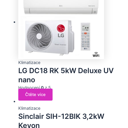
Klimatizace
LG DC18 RK 5kW Deluxe UV
nano
Hodnocení
0
z 5
Čtěte více
Klimatizace
Sinclair SIH-12BIK 3,2kW
Keyon