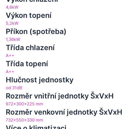
4,6kW
Výkon topení
5,2kW
Příkon (spotřeba)
1,36kW
Třída chlazení
A++
Třída topení
A++
Hlučnost jednostky
od 31dB
Rozměr vnitřní jednotky ŠxVxH
972x300x225 mm
Rozměr venkovní jednotky ŠxVxH
732x550x330 mm
Více o klimatizaci