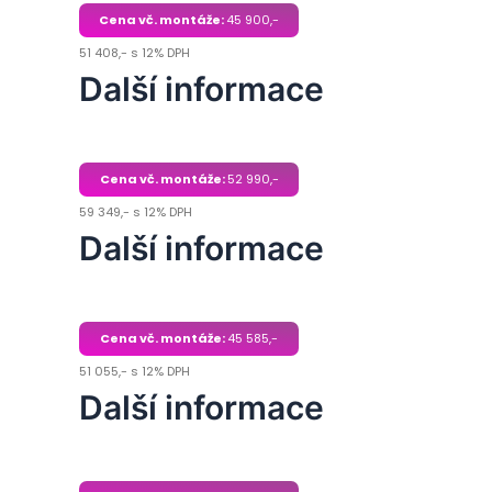
Cena vč. montáže:
45 900,-
51 408,- s 12% DPH
Další informace
Cena vč. montáže:
52 990,-
59 349,- s 12% DPH
Další informace
Cena vč. montáže:
45 585,-
51 055,- s 12% DPH
Další informace